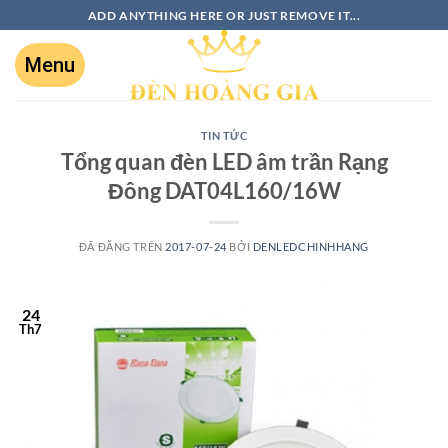
ADD ANYTHING HERE OR JUST REMOVE IT...
TIN TỨC
Tổng quan đèn LED âm trần Rạng
Đông DAT04L160/16W
ĐÃ ĐĂNG TRÊN
2017-07-24
BỞI
DENLEDCHINHHANG
24
Th7