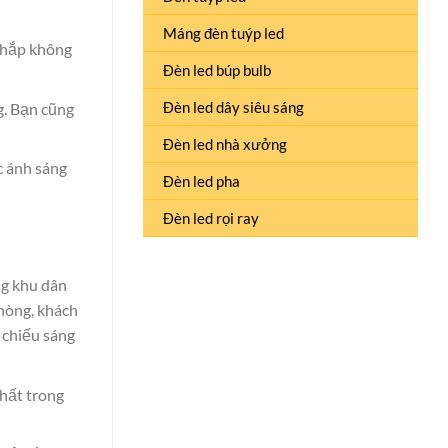
Máng đèn tuýp led
 khắp không
Đèn led búp bulb
Đèn led dây siêu sáng
g. Bạn cũng
Đèn led nhà xưởng
c ánh sáng
Đèn led pha
Đèn led rọi ray
ng khu dân
hòng, khách
 chiếu sáng
thất trong