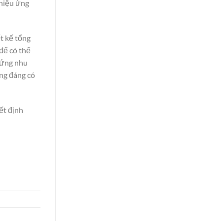
 hiệu ứng
t kế tổng
để có thể
 ứng nhu
ng đáng có
ết định