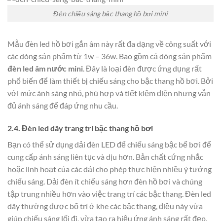
Đèn chiếu sáng bậc thang hồ bơi mini
Mẫu đèn led hồ bơi gắn âm này rất đa dạng về công suất với
các dòng sản phẩm từ 1w – 36w. Bao gồm cả dòng sản phẩm
đèn led âm nước mini
. Đây là loại đèn được ứng dụng rất
phổ biến để làm thiết bị chiếu sáng cho bậc thang hồ bơi. Bởi
với mức ánh sáng nhỏ, phù hợp và tiết kiệm điện nhưng vẫn
đủ ánh sáng để đáp ứng nhu cầu.
2.4. Đèn led dây trang trí bậc thang hồ bơi
Bạn có thể sử dụng dải đèn LED để chiếu sáng bậc bể bơi để
cung cấp ánh sáng liên tục và dịu hơn. Bản chất cứng nhắc
hoặc linh hoạt của các dải cho phép thực hiện nhiều ý tưởng
chiếu sáng. Dải đèn ít chiếu sáng hơn đèn hồ bơi và chúng
tập trung nhiều hơn vào việc trang trí các bậc thang. Đèn led
dây thường được bố trí ở khe các bậc thang, điều này vừa
giúp chiếu sáng lối đi, vừa tạo ra hiệu ứng ánh sáng rất đẹp.