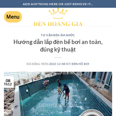
ADD ANYTHING HERE OR JUST REMOVE IT...
TƯ VẤN ĐÈN ÂM NƯỚC
Hướng dẫn lắp đèn bể bơi an toàn,
đúng kỹ thuật
ĐÃ ĐĂNG TRÊN
2023-12-08
BỞI
ĐÈN HỒ BƠI
08
Th12