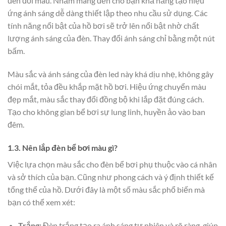
đèn đổi màu. Nhằm mang đến cho bạn khả năng tạo hiệu
ứng ánh sáng dễ dàng thiết lập theo nhu cầu sử dụng. Các
tính năng nổi bật của hồ bơi sẽ trở lên nổi bật nhờ chất
lượng ánh sáng của đèn. Thay đổi ánh sáng chỉ bằng một nút
bấm.
Màu sắc và ánh sáng của đèn led này khá dịu nhẹ, không gây
chói mắt, tỏa đều khắp mặt hồ bơi. Hiệu ứng chuyển màu
đẹp mắt, màu sắc thay đổi đồng bộ khi lắp đặt đúng cách.
Tạo cho không gian bể bơi sự lung linh, huyền ảo vào ban
đêm.
1.3. Nên lắp đèn bể bơi màu gì?
Việc lựa chọn màu sắc cho đèn bể bơi phụ thuộc vào cá nhân
và sở thích của bạn. Cũng như phong cách và ý định thiết kế
tổng thể của hồ. Dưới đây là một số màu sắc phổ biến mà
bạn có thể xem xét:
Trắng:
Đèn trắng tạo ra ánh sáng tự nhiên và rõ ràng, giúp