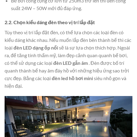
Bể bơi công cộng cỡ lớn từ 250m3 trở lên thì đèn công
suất 24W – 50W mới đủ đáp ứng.
2.2. Chọn kiểu dáng đèn theo vị trí lắp đặt
Tùy theo vị trí lắp đặt đèn, có thể lựa chọn các loại đèn có
kiểu dáng khác nhau. Nếu muốn lắp đèn bên thành bể thì các
loại
đèn LED dạng ốp nổi
sẽ là sự lựa chọn thích hợp. Ngoài
ra, để tăng tính thẩm mỹ, làm đẹp cảnh quan quanh bể bơi,
có thể sử dụng các loại
đèn LED gắn âm
. Đèn được bố trí
quanh thành bể hay âm đáy hồ với những hiệu ứng sao trời
cực đẹp. Bằng các loại
đèn led hồ bơi mini
siêu nhỏ gọn và
hiện đại.