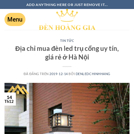
ADD ANYTHING HERE OR JUST REMOVE IT...
TIN TỨC
Địa chỉ mua đèn led trụ cổng uy tín,
giá rẻ ở Hà Nội
ĐÃ ĐĂNG TRÊN
2019-12-14
BỞI
DENLEDCHINHHANG
14
Th12