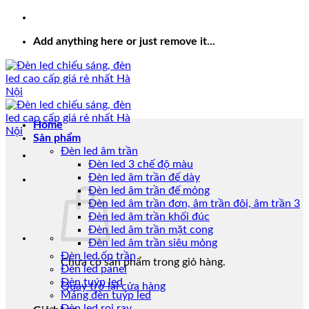
Add anything here or just remove it...
Home
Sản phẩm
Đèn led âm trần
Đèn led 3 chế độ màu
Đèn led âm trần đế dày
Đèn led âm trần đế mỏng
Đèn led âm trần đơn, âm trần đôi, âm trần 3
Đèn led âm trần khối đúc
Đèn led âm trần mặt cong
Đèn led âm trần siêu mỏng
Đèn led ốp trần
Chưa có sản phẩm trong giỏ hàng.
Đèn led panel
Đèn tuýp led
Quay trở lại cửa hàng
Máng đèn tuýp led
Đèn led rọi ray