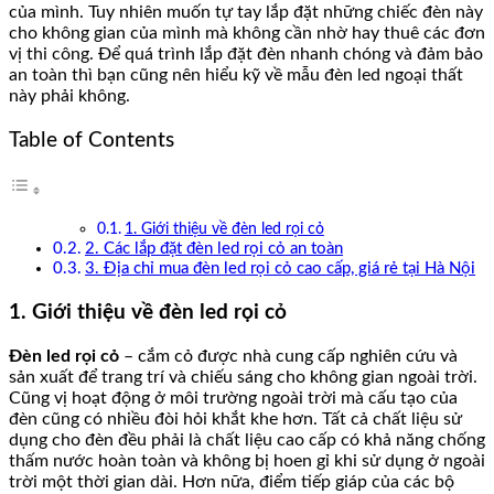
của mình. Tuy nhiên muốn tự tay lắp đặt những chiếc đèn này
cho không gian của mình mà không cần nhờ hay thuê các đơn
vị thi công. Để quá trình lắp đặt đèn nhanh chóng và đảm bảo
an toàn thì bạn cũng nên hiểu kỹ về mẫu đèn led ngoại thất
này phải không.
Table of Contents
1. Giới thiệu về đèn led rọi cỏ
2. Các lắp đặt đèn led rọi cỏ an toàn
3. Địa chỉ mua đèn led rọi cỏ cao cấp, giá rẻ tại Hà Nội
1. Giới thiệu về đèn led rọi cỏ
Đèn led rọi cỏ
– cắm cỏ được nhà cung cấp nghiên cứu và
sản xuất để trang trí và chiếu sáng cho không gian ngoài trời.
Cũng vị hoạt động ở môi trường ngoài trời mà cấu tạo của
đèn cũng có nhiều đòi hỏi khắt khe hơn. Tất cả chất liệu sử
dụng cho đèn đều phải là chất liệu cao cấp có khả năng chống
thấm nước hoàn toàn và không bị hoen gỉ khi sử dụng ở ngoài
trời một thời gian dài. Hơn nữa, điểm tiếp giáp của các bộ