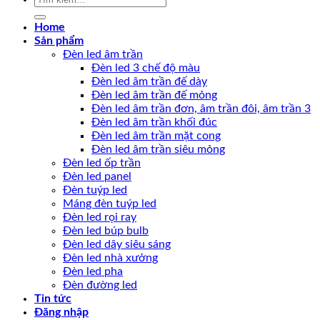
kiếm:
Home
Sản phẩm
Đèn led âm trần
Đèn led 3 chế độ màu
Đèn led âm trần đế dày
Đèn led âm trần đế mỏng
Đèn led âm trần đơn, âm trần đôi, âm trần 3
Đèn led âm trần khối đúc
Đèn led âm trần mặt cong
Đèn led âm trần siêu mỏng
Đèn led ốp trần
Đèn led panel
Đèn tuýp led
Máng đèn tuýp led
Đèn led rọi ray
Đèn led búp bulb
Đèn led dây siêu sáng
Đèn led nhà xưởng
Đèn led pha
Đèn đường led
Tin tức
Đăng nhập