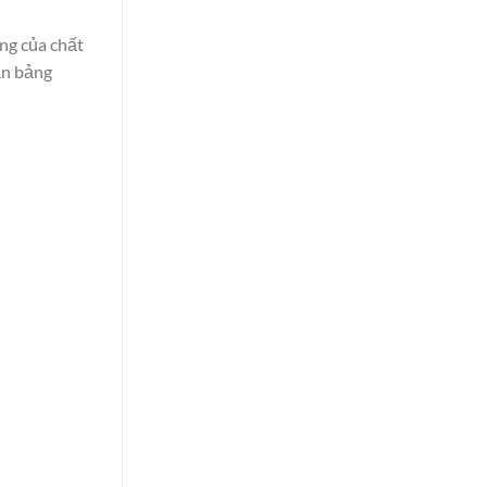
ang của chất
ần bảng