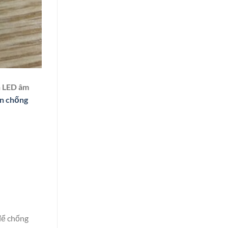
n LED âm
n chống
để chống