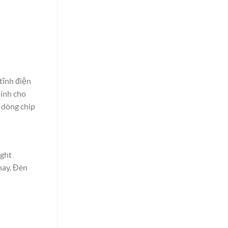
tĩnh điện
hính cho
 dòng chip
ight
hay. Đèn