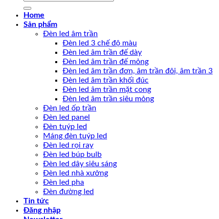
kiếm:
Home
Sản phẩm
Đèn led âm trần
Đèn led 3 chế độ màu
Đèn led âm trần đế dày
Đèn led âm trần đế mỏng
Đèn led âm trần đơn, âm trần đôi, âm trần 3
Đèn led âm trần khối đúc
Đèn led âm trần mặt cong
Đèn led âm trần siêu mỏng
Đèn led ốp trần
Đèn led panel
Đèn tuýp led
Máng đèn tuýp led
Đèn led rọi ray
Đèn led búp bulb
Đèn led dây siêu sáng
Đèn led nhà xưởng
Đèn led pha
Đèn đường led
Tin tức
Đăng nhập