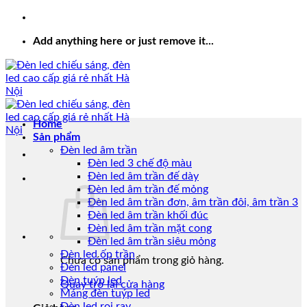
Add anything here or just remove it...
Home
Sản phẩm
Đèn led âm trần
Đèn led 3 chế độ màu
Đèn led âm trần đế dày
Đèn led âm trần đế mỏng
Đèn led âm trần đơn, âm trần đôi, âm trần 3
Đèn led âm trần khối đúc
Đèn led âm trần mặt cong
Đèn led âm trần siêu mỏng
Đèn led ốp trần
Chưa có sản phẩm trong giỏ hàng.
Đèn led panel
Đèn tuýp led
Quay trở lại cửa hàng
Máng đèn tuýp led
Đèn led rọi ray