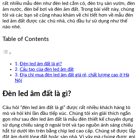
rất nhiều mẫu đèn như đèn led cắm cỏ, đèn trụ sân vườn, đèn
âm nước, đèn bể bơi và đèn âm đất. Trong bài viết này, chúng
tôi và các bạn sẽ cũng nhau khám về chi tiết hơn về mẫu đèn
led âm đất được các chủ nhà, chủ đầu tư sử dụng như thế
nào nhé.
Table of Contents
Đèn led âm đất là gì?
Cấu tạo của đèn led âm đất
Địa chỉ mua đèn led âm đất giá rẻ, chất lượng cao ở Hà
Nội
Đèn led âm đất là gì?
Câu hỏi “đèn led âm đất là gì” được rất nhiều khách hàng tò
mò và hỏi khi lần đầu tiếp xúc. Chúng tôi xin giải thích ngắn
gọn như sau đèn led âm đất là mẫu đèn thiết kế chuyên dụng
sử dụng chiếu sáng ở ngoài trời và tạo nguồn ánh sáng chiếu
hắt từ dưới lên trên bằng chip led cao cấp. Chúng sẽ được lắp
đặt âm dưới lòng đất hoặc sàn nhà. Vì vậy mà chúng được gọi