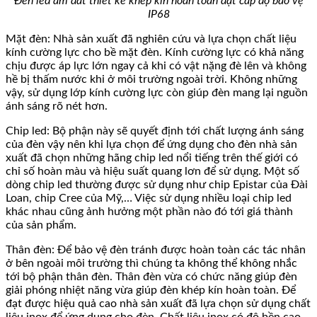
Đèn led âm đất thiết kế khép kín hoàn toàn đạt cấp độ bảo vệ
IP68
Mặt đèn: Nhà sản xuất đã nghiên cứu và lựa chọn chất liệu
kính cường lực cho bề mặt đèn. Kính cường lực có khả năng
chịu được áp lực lớn ngay cả khi có vật nặng đè lên và không
hề bị thấm nước khi ở môi trường ngoài trời. Không những
vậy, sử dụng lớp kính cường lực còn giúp đèn mang lại nguồn
ánh sáng rõ nét hơn.
Chip led: Bộ phận này sẽ quyết định tới chất lượng ánh sáng
của đèn vậy nên khi lựa chọn để ứng dụng cho đèn nhà sản
xuất đã chọn những hãng chip led nổi tiếng trên thế giới có
chỉ số hoàn màu và hiệu suất quang lơn để sử dụng. Một số
dòng chip led thường được sử dụng như chip Epistar của Đài
Loan, chip Cree của Mỹ,… Việc sử dụng nhiều loại chip led
khác nhau cũng ảnh hưởng một phần nào đó tới giá thành
của sản phẩm.
Thân đèn: Để bảo vệ đèn tránh được hoàn toàn các tác nhân
ở bên ngoài môi trường thì chúng ta không thể không nhắc
tới bộ phận thân đèn. Thân đèn vừa có chức năng giúp đèn
giải phóng nhiệt năng vừa giúp đèn khép kín hoàn toàn. Để
đạt được hiệu quả cao nhà sản xuất đã lựa chọn sử dụng chất
liệu inox để ứng dụng cho đèn. Chất liệu inox có độ bền cao,